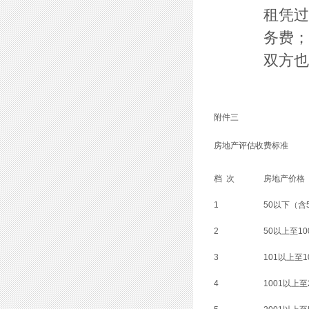
租凭过
务费
双方也
附件三
房地产评估收费标准
档 次
房地产价格
1
50以下（含
2
50以上至10
3
101以上至1
4
1001以上至