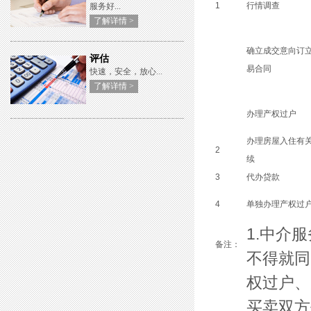
1
行情调查
服务好...
了解详情 >
确立成交意向订
评估
易合同
快速，安全，放心...
了解详情 >
办理产权过户
办理房屋入住有
2
续
3
代办贷款
4
单独办理产权过
1.中介
备注：
不得就
权过户、
买卖双方