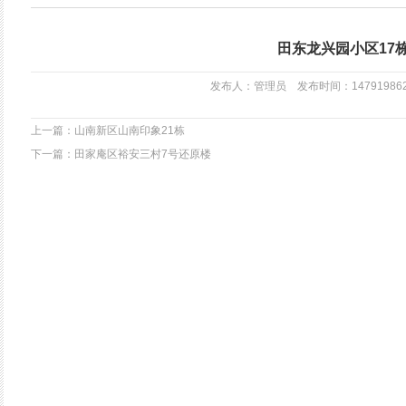
田东龙兴园小区17
发布人：管理员 发布时间：147919862
上一篇：山南新区山南印象21栋
下一篇：田家庵区裕安三村7号还原楼