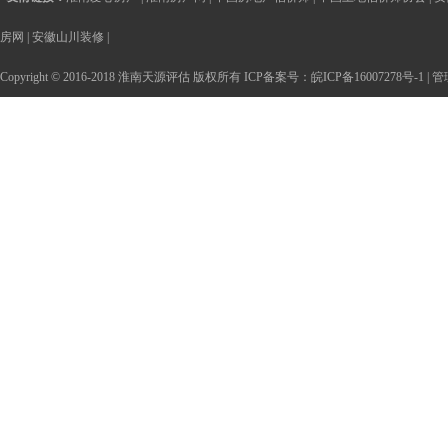
房网
|
安徽山川装修
|
Copyright © 2016-2018 淮南天源评估 版权所有 ICP备案号：
皖ICP备16007278号-1
|
管