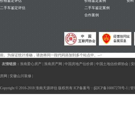
价格鉴定评估
价格鉴定案例
资料
二手车鉴定评估
二手车鉴定案例
合作案例
前。为保证统计准确，请勿将同一段代码添加到多个站点中。-->
友情链接：
淮南爱心房产
|
淮南房产网
|
中国房地产估价师
|
中国土地估价师协会
|
安
房网
|
安徽山川装修
|
Copyright © 2016-2018 淮南天源评估 版权所有 ICP备案号：
皖ICP备16007278号-1
|
管