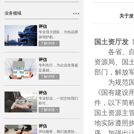
业务领域
关于发
评估
专业强大团队，为你品牌
保驾护航...
国土资厅发〔2
了解详情 >
各省、自治
评估
资源局、国
专利先行，为企业发展鉴
定基础...
部门，解放
了解详情 >
为规范国有
《国有建设
评估
专业职业，一切交给我们
件，以下简称
即可...
了解详情 >
国土资源主
地实际遵照
评估
序，加强出
评估服务，我们速度快，