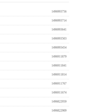
1496993756
1496993714
1496993641
1496993503
1496993454
1496911879
1496911841
1496911814
1496911767
1496911674
1496822959
1496822909