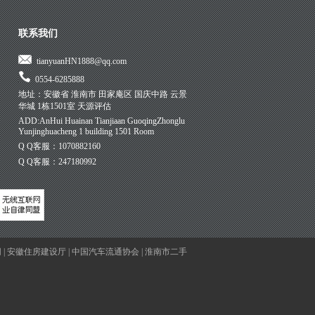
联系我们
tianyuanHN1888@qq.com
0554-6285888
地址：安徽省 淮南市 田家庵区 国庆中路 云景
华城 1栋1501室 天源评估
ADD:AnHui Huainan Tianjiaan GuoqingZhonglu
Yunjinghuacheng 1 building 1501 Room
Q Q客服：1070882160
Q Q客服：247180992
网
|
安徽住房建设厅
|
中国汽车流通协会
|
淮南市二手