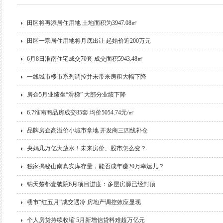
田区将再添居住用地 土地面积为3947.08㎡
田区一宗居住用地将月底出让 起始价近200万元
6月8日淮南住宅成交70套 成交面积5943.48㎡
一线城市楼市系列调控并未带来房租大幅下降
房企5月业绩坐“滑梯” 大部分业绩下降
6.7淮南商品房成交85套 均价5054.74元/㎡
品牌房企高溢价小城市拿地 开发商三四线补仓
央妈几万亿大放水！未来房价、股市怎么变？
独家揭秘山南真实库存量，能否成年赚20万幸运儿？
锦天楚都壹號院6月项目进度：多层房源已经封顶
楼市“红五月”成交遇冷 房地产调控效应显现
个人房贷持续收缩 5月新增信贷料难超万亿元