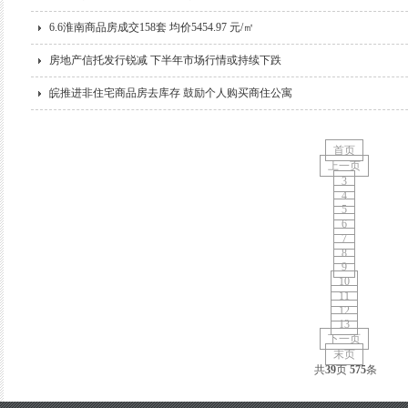
6.6淮南商品房成交158套 均价5454.97 元/㎡
房地产信托发行锐减 下半年市场行情或持续下跌
皖推进非住宅商品房去库存 鼓励个人购买商住公寓
首页
上一页
3
4
5
6
7
8
9
10
11
12
13
下一页
末页
共
39
页
575
条